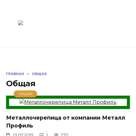
Перейти
Построить
к
содержанию
баню Ру
Как построить
баню своими
руками
ГЛАВНАЯ
»
ОБЩАЯ
Общая
ОБЩАЯ
Металлочерепица от компании Металл
Профиль
13.07.2019
1
732