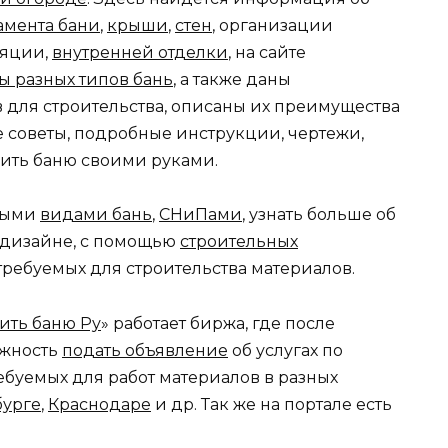
мента бани
,
крыши
,
стен
, организации
ляции,
внутренней отделки
, на сайте
ы разных типов бань
, а также даны
для строительства, описаны их преимущества
е советы, подробные инструкции, чертежи,
оить баню своими руками.
зными
видами бань
,
СНиПами
, узнать больше об
 дизайне, с помощью
строительных
требуемых для строительства материалов.
ить баню Ру
» работает биржа, где после
ожность
подать объявление
об услугах по
ебуемых для работ материалов в разных
бурге
,
Краснодаре
и др. Так же на портале есть