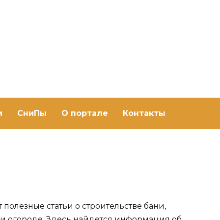
ить баню Ру
баню своими руками
и
СниПы
О портале
Контакты
 полезные статьи о строительстве бани,
 и огороде
. Здесь найдется информация об