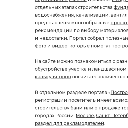
отдельных этапах строительства
фунда
водоснабжения, канализации, венти
представлены многообразные
проект
рекомендации по выбору материалов 
и недостатки. Портал собрал полезны
фото и видео, которые помогут постр
На сайте можно познакомиться с ра
обустройстве участка и ландшафтном
калькуляторов
посчитать количество 
В отдельном разделе портала «
Постро
регистрации
посетитель имеет возм
строительству бани или о продаже тр
городах России:
Москве
,
Санкт-Петер
раздел для рекламодателей
.