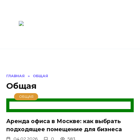
Перейти
Построить
к
содержанию
баню Ру
Как построить
баню своими
руками
ГЛАВНАЯ
»
ОБЩАЯ
Общая
ОБЩАЯ
Аренда офиса в Москве: как выбрать
подходящее помещение для бизнеса
04.02.2026
0
583