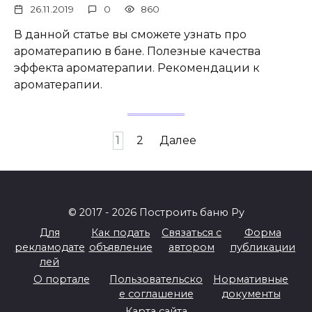
26.11.2019
0
860
В данной статье вы сможете узнать про
ароматерапию в бане. Полезные качества
эффекта ароматерапии. Рекомендации к
ароматерапии.
Пагинация
1
2
Далее
записей
© 2017 - 2026 Построить баню Ру
Для
Как подать
Связаться с
Форма
рекламодате
объявление
автором
публикации
лей
О портале
Пользовательско
Нормативные
е соглашение
документы
Карта сайта