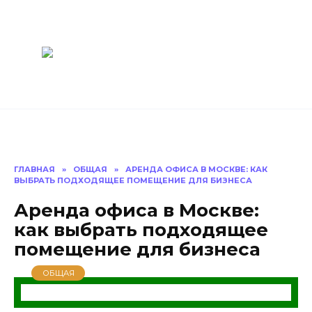
Перейти
Построить
к
содержанию
баню Ру
Как построить
баню своими
руками
ГЛАВНАЯ
»
ОБЩАЯ
»
АРЕНДА ОФИСА В МОСКВЕ: КАК
ВЫБРАТЬ ПОДХОДЯЩЕЕ ПОМЕЩЕНИЕ ДЛЯ БИЗНЕСА
Аренда офиса в Москве:
как выбрать подходящее
помещение для бизнеса
ОБЩАЯ