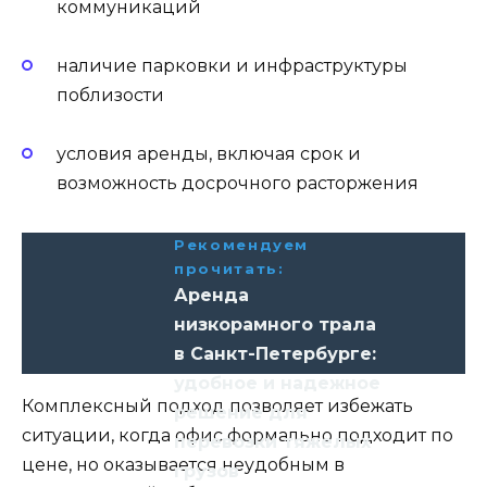
коммуникаций
наличие парковки и инфраструктуры
поблизости
условия аренды, включая срок и
возможность досрочного расторжения
Рекомендуем
прочитать:
Аренда
низкорамного трала
в Санкт-Петербурге:
удобное и надежное
Комплексный подход позволяет избежать
решение для
ситуации, когда офис формально подходит по
перевозки тяжелых
цене, но оказывается неудобным в
грузов