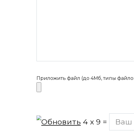
Приложить файл (до 4Мб, типы файлов: 
4
x
9
=