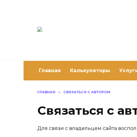
Перейти
к
содержанию
Постро
Как построить 
Главная
Калькуляторы
Услуг
ГЛАВНАЯ
»
СВЯЗАТЬСЯ С АВТОРОМ
Связаться с ав
Для связи с владельцем сайта воспо