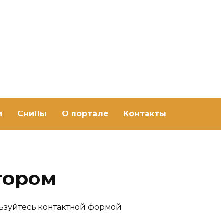
ить баню Ру
баню своими руками
и
СниПы
О портале
Контакты
тором
льзуйтесь контактной формой