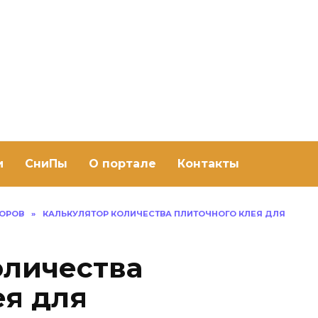
ить баню Ру
баню своими руками
и
СниПы
О портале
Контакты
ТОРОВ
»
КАЛЬКУЛЯТОР КОЛИЧЕСТВА ПЛИТОЧНОГО КЛЕЯ ДЛЯ
оличества
ея для