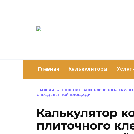
Перейти
к
содержанию
Постро
Как построить 
Главная
Калькуляторы
Услуг
ГЛАВНАЯ
»
СПИСОК СТРОИТЕЛЬНЫХ КАЛЬКУЛЯ
ОПРЕДЕЛЕННОЙ ПЛОЩАДИ
Калькулятор к
плиточного кл