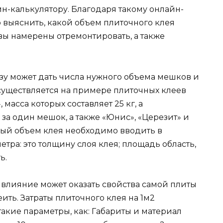
н-калькулятору. Благодаря такому онлайн-
 выяснить, какой объем плиточного клея
вы намерены отремонтировать, а также
азу может дать числа нужного объема мешков и
существляется на примере плиточных клеев
масса которых составляет 25 кг, а
за один мешок, а также «Юнис», «Церезит» и
ый объем клея необходимо вводить в
тра: это толщину слоя клея; площадь область,
ь.
 влияние может оказать свойства самой плиты
еить. Затраты плиточного клея на 1м2
такие параметры, как: Габариты и материал