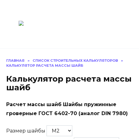
Перейти
Построить
к
содержанию
баню Ру
Как построить
баню своими
руками
ГЛАВНАЯ
»
СПИСОК СТРОИТЕЛЬНЫХ КАЛЬКУЛЯТОРОВ
»
КАЛЬКУЛЯТОР РАСЧЕТА МАССЫ ШАЙБ
Калькулятор расчета массы
шайб
Расчет массы шайб Шайбы пружинные
гроверные ГОСТ 6402-70 (аналог DIN 7980)
Размер шайбы