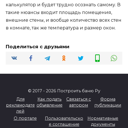
калькулятор и будет трудно осознать самому. В
такие нюансы входит площадь помещения,
внешние стены, и вообще количество всех стен
в комнате, так же температура и размер окон.
Поделиться с друзьями
© 2017 - 2026 Построить баню Ру
Для
Как подать
Связаться с
Форма
рекламодате
объявление
автором
публикации
лей
О портале
Пользовательско
Нормативные
е соглашение
документы