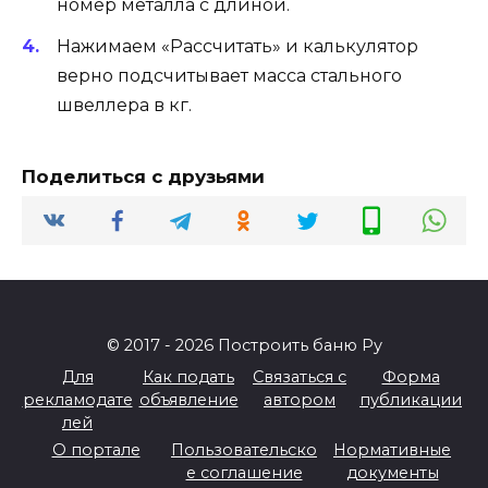
номер металла с длиной.
Нажимаем «Рассчитать» и калькулятор
верно подсчитывает масса стального
швеллера в кг.
Поделиться с друзьями
© 2017 - 2026 Построить баню Ру
Для
Как подать
Связаться с
Форма
рекламодате
объявление
автором
публикации
лей
О портале
Пользовательско
Нормативные
е соглашение
документы