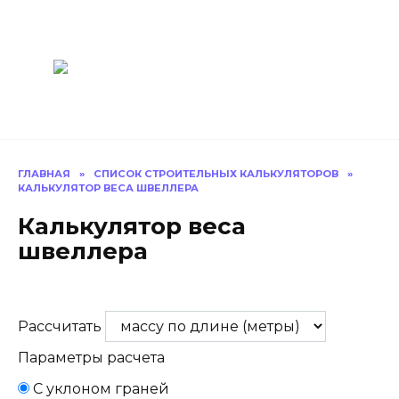
Перейти
Построить
к
содержанию
баню Ру
Как построить
баню своими
руками
ГЛАВНАЯ
»
СПИСОК СТРОИТЕЛЬНЫХ КАЛЬКУЛЯТОРОВ
»
КАЛЬКУЛЯТОР ВЕСА ШВЕЛЛЕРА
Калькулятор веса
швеллера
Расcчитать
Параметры расчета
С уклоном граней