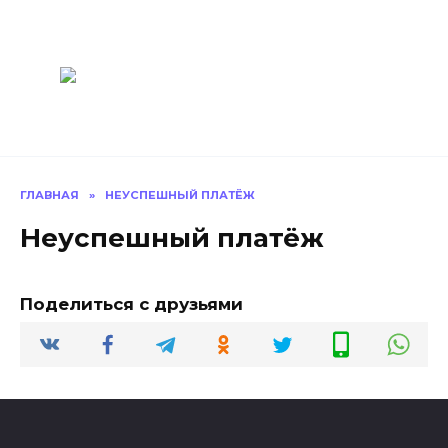
Перейти
Построить
к
содержанию
баню Ру
Как построить
баню своими
руками
ГЛАВНАЯ
»
НЕУСПЕШНЫЙ ПЛАТЁЖ
Неуспешный платёж
Поделиться с друзьями