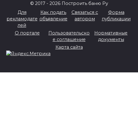
© 2017 - 2026 Построить баню Ру
Для
Как подать
Связаться с
Форма
рекламодате
объявление
автором
публикации
лей
О портале
Пользовательско
Нормативные
е соглашение
документы
Карта сайта