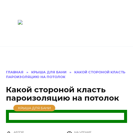
Перейти
Построить
к
содержанию
баню Ру
Как построить
баню своими
руками
ГЛАВНАЯ
»
КРЫША ДЛЯ БАНИ
»
КАКОЙ СТОРОНОЙ КЛАСТЬ
ПАРОИЗОЛЯЦИЮ НА ПОТОЛОК
Какой стороной класть
пароизоляцию на потолок
КРЫША ДЛЯ БАНИ
АВТОР
НА ЧТЕНИЕ