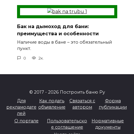
Бак на дымоход для бани:
преимущества и особенности
Наличие воды в бане – это обязательный
пункт.
0
2к.
© 2017 - 2026 Построить баню Ру
Для
Как подать
Связаться с
Форма
рекламодате
объявление
автором
публикации
лей
О портале
Пользовательско
Нормативные
е соглашение
документы