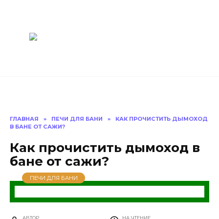
Перейти
Построить
к
содержанию
баню Ру
Как построить
баню своими
руками
ГЛАВНАЯ
»
ПЕЧИ ДЛЯ БАНИ
»
КАК ПРОЧИСТИТЬ ДЫМОХОД
В БАНЕ ОТ САЖИ?
Как прочистить дымоход в
бане от сажи?
ПЕЧИ ДЛЯ БАНИ
АВТОР
НА ЧТЕНИЕ