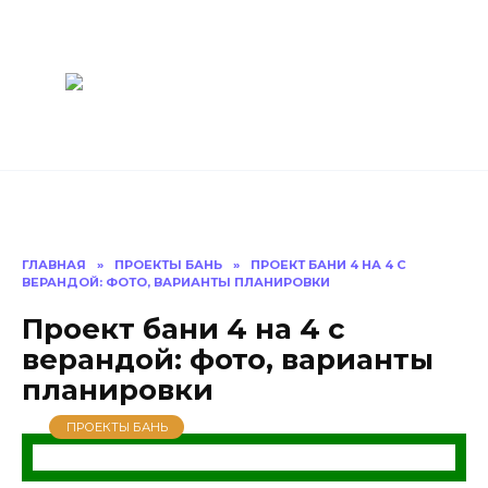
Перейти
Построить
к
содержанию
баню Ру
Как построить
баню своими
руками
ГЛАВНАЯ
»
ПРОЕКТЫ БАНЬ
»
ПРОЕКТ БАНИ 4 НА 4 С
ВЕРАНДОЙ: ФОТО, ВАРИАНТЫ ПЛАНИРОВКИ
Проект бани 4 на 4 с
верандой: фото, варианты
планировки
ПРОЕКТЫ БАНЬ