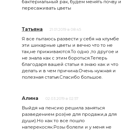
бактериальный рак, будем менять почву и
пересаживать цветы
Татьяна
21.01.2019 в 08:45
Я все пытаюсь развести у себя на клумбе
эти шикарные цветы и вечно что то не
так,не приживаются.То одно ,то другое и
не знала как с этим бороться.Теперь
благодаря вашей статьи я знаю как и что
делать и в чем причина.Очень нужная и
полезная статья.Спасибо большое.
Алина
02.03.2019 в 02:57
Выйдя на пенсию решила заняться
разведением роз(не для продажи,а для
души).Но как то все пошло
наперекосяк.Розы болели и у меня не