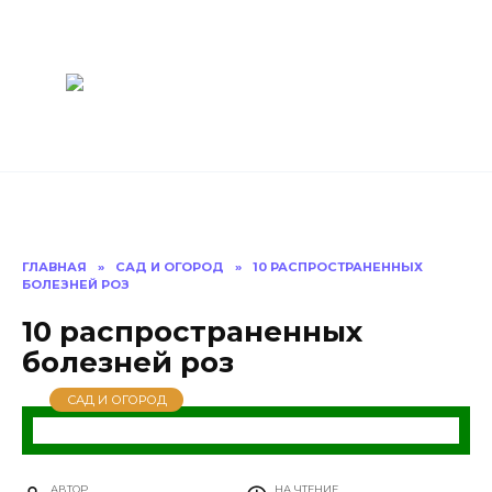
Перейти
Построить
к
содержанию
баню Ру
Как построить
баню своими
руками
ГЛАВНАЯ
»
САД И ОГОРОД
»
10 РАСПРОСТРАНЕННЫХ
БОЛЕЗНЕЙ РОЗ
10 распространенных
болезней роз
САД И ОГОРОД
АВТОР
НА ЧТЕНИЕ