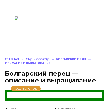
Перейти
Построить
к
содержанию
баню Ру
Как построить
баню своими
руками
ГЛАВНАЯ
»
САД И ОГОРОД
»
БОЛГАРСКИЙ ПЕРЕЦ —
ОПИСАНИЕ И ВЫРАЩИВАНИЕ
Болгарский перец —
описание и выращивание
САД И ОГОРОД
АВТОР
НА ЧТЕНИЕ