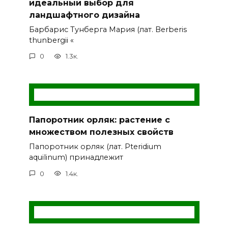
идеальный выбор для
ландшафтного дизайна
Барбарис Тунберга Мария (лат. Berberis
thunbergii «
0
1.3к.
Папоротник орляк: растение с
множеством полезных свойств
Папоротник орляк (лат. Pteridium
aquilinum) принадлежит
0
1.4к.