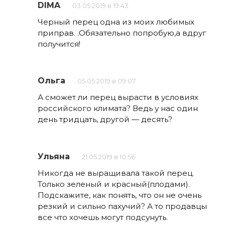
DIMA
03.05.2019 в 19:43
Черный перец одна из моих любимых
приправ. .Обязательно попробую,а вдруг
получится!
Ольга
05.05.2019 в 09:07
А сможет ли перец вырасти в условиях
российского климата? Ведь у нас один
день тридцать, другой — десять?
Ульяна
21.05.2019 в 10:56
Никогда не выращивала такой перец.
Только зеленый и красный(плодами).
Подскажите, как понять, что он не очень
резкий и сильно пахучий? А то продавцы
все что хочешь могут подсунуть.