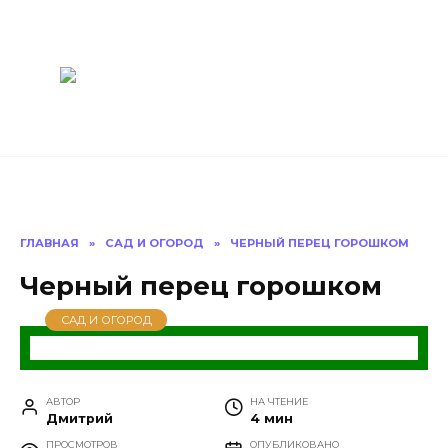
Перейти
Построить
к
содержанию
баню Ру
Как построить
баню своими
руками
ГЛАВНАЯ
»
САД И ОГОРОД
»
ЧЕРНЫЙ ПЕРЕЦ ГОРОШКОМ
Черный перец горошком
САД И ОГОРОД
АВТОР
НА ЧТЕНИЕ
Дмитрий
4 мин
ПРОСМОТРОВ
ОПУБЛИКОВАНО