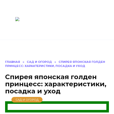
Перейти
Построить
к
содержанию
баню Ру
Как построить
баню своими
руками
ГЛАВНАЯ
»
САД И ОГОРОД
»
CПИРЕЯ ЯПОНСКАЯ ГОЛДЕН
ПРИНЦЕСС: ХАРАКТЕРИСТИКИ, ПОСАДКА И УХОД
Cпирея японская голден
принцесс: характеристики,
посадка и уход
САД И ОГОРОД