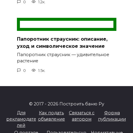
0
1.2к.
Папоротник страусник: описание,
уход и символическое значение
Папоротник страусник — удивительное
растение
0
1.5к.
© 2017 - 2026 Построить баню Ру
Для
Как подать
Связаться с
Форма
рекламодате
объявление
автором
публикации
лей
О портале
Пользовательско
Нормативные