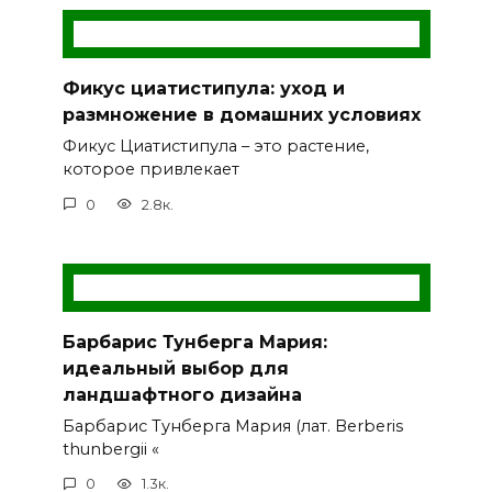
Фикус циатистипула: уход и
размножение в домашних условиях
Фикус Циатистипула – это растение,
которое привлекает
0
2.8к.
Барбарис Тунберга Мария:
идеальный выбор для
ландшафтного дизайна
Барбарис Тунберга Мария (лат. Berberis
thunbergii «
0
1.3к.