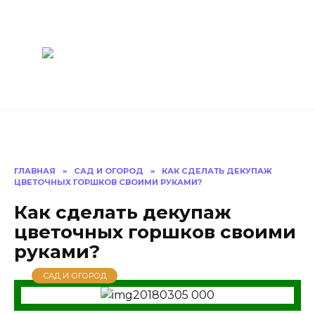
Перейти
Построить
к
содержанию
баню Ру
Как построить
баню своими
руками
ГЛАВНАЯ
»
САД И ОГОРОД
»
КАК СДЕЛАТЬ ДЕКУПАЖ
ЦВЕТОЧНЫХ ГОРШКОВ СВОИМИ РУКАМИ?
Как сделать декупаж
цветочных горшков своими
руками?
САД И ОГОРОД