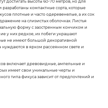
т достигать высоты 60-70 метров, но для
разработаны компактные сорта, которые
кусов плотные и часто одеревенелые, а их сок
дражение на слизистых оболочках. Листья
вальную форму с заостренным кончиком и
ие у них редкое, их побеги украшают
орые не имеют большой декоративной
 нуждаются в ярком рассеянном свете и
сов включает древовидные, ампельные и
рых имеет свои уникальные черты и
ного типа фикуса зависит от предпочтений и