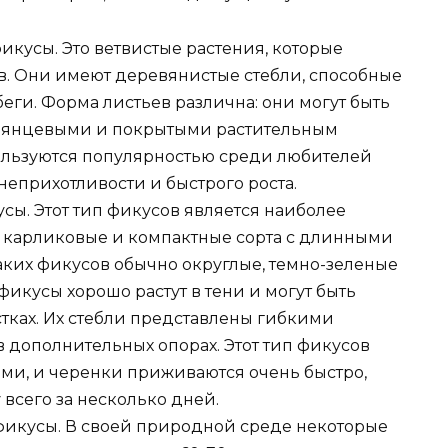
кусы. Это ветвистые растения, которые
ов. Они имеют деревянистые стебли, способные
ги. Форма листьев различна: они могут быть
лянцевыми и покрытыми растительным
льзуются популярностью среди любителей
неприхотливости и быстрого роста.
сы. Этот тип фикусов является наиболее
я карликовые и компактные сорта с длинными
ких фикусов обычно округлые, темно-зеленые
фикусы хорошо растут в тени и могут быть
тках. Их стебли представлены гибкими
в дополнительных опорах. Этот тип фикусов
ми, и черенки приживаются очень быстро,
всего за несколько дней.
фикусы. В своей природной среде некоторые