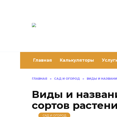
Перейти
к
содержанию
Постро
Как построить 
Главная
Калькуляторы
Услуг
ГЛАВНАЯ
»
САД И ОГОРОД
»
ВИДЫ И НАЗВАНИ
Виды и названи
сортов растен
САД И ОГОРОД