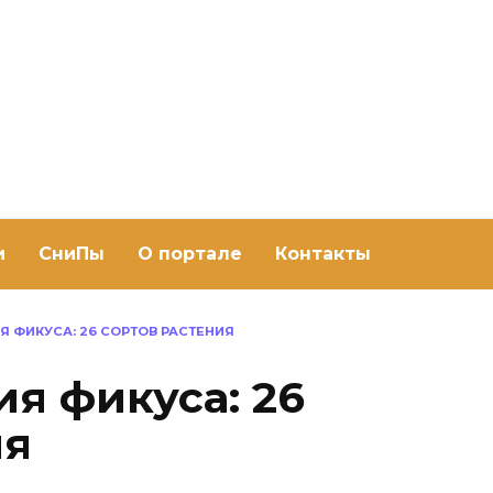
ить баню Ру
баню своими руками
и
СниПы
О портале
Контакты
Я ФИКУСА: 26 СОРТОВ РАСТЕНИЯ
я фикуса: 26
ия