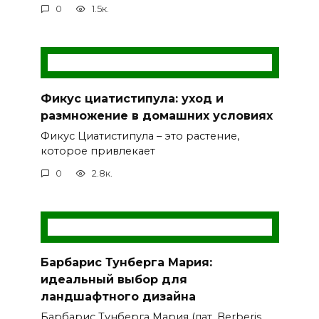
0
1.5к.
Фикус циатистипула: уход и
размножение в домашних условиях
Фикус Циатистипула – это растение,
которое привлекает
0
2.8к.
Барбарис Тунберга Мария:
идеальный выбор для
ландшафтного дизайна
Барбарис Тунберга Мария (лат. Berberis