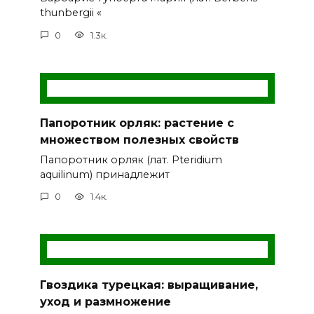
thunbergii «
0
1.3к.
Папоротник орляк: растение с
множеством полезных свойств
Папоротник орляк (лат. Pteridium
aquilinum) принадлежит
0
1.4к.
Гвоздика турецкая: выращивание,
уход и размножение