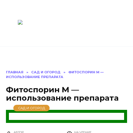
Перейти
Построить
к
содержанию
баню Ру
Как построить
баню своими
руками
ГЛАВНАЯ
»
САД И ОГОРОД
»
ФИТОСПОРИН М —
ИСПОЛЬЗОВАНИЕ ПРЕПАРАТА
Фитоспорин М —
использование препарата
САД И ОГОРОД
АВТОР
НА ЧТЕНИЕ