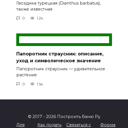
Гвоздика турецкая (Dianthus barbatus),
также известная
0
1.2к.
Папоротник страусник: описание,
уход и символическое значение
Папоротник страусник — удивительное
растение
0
1.5к.
© 2017 - 2026 Построить баню Ру
Для
Как подать
Связаться с
Форма