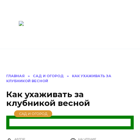
Перейти
Построить
к
содержанию
баню Ру
Как построить
баню своими
руками
ГЛАВНАЯ
»
САД И ОГОРОД
»
КАК УХАЖИВАТЬ ЗА
КЛУБНИКОЙ ВЕСНОЙ
Как ухаживать за
клубникой весной
САД И ОГОРОД
АВТОР
НА ЧТЕНИЕ