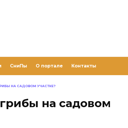
ить баню Ру
баню своими руками
и
СниПы
О портале
Контакты
ГРИБЫ НА САДОВОМ УЧАСТКЕ?
 грибы на садовом