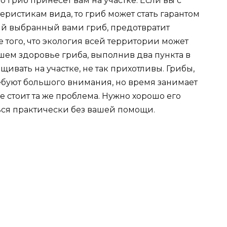
о гриб принесет вам на участке. Если вы с
еристикам вида, то гриб может стать гарантом
ий выбранный вами гриб, предотвратит
того, что экология всей территории может
ошем здоровье гриба, выполнив два пункта в
ивать на участке, не так прихотливы. Грибы,
требуют большого внимания, но время занимает
ке стоит та же проблема. Нужно хорошо его
ться практически без вашей помощи.