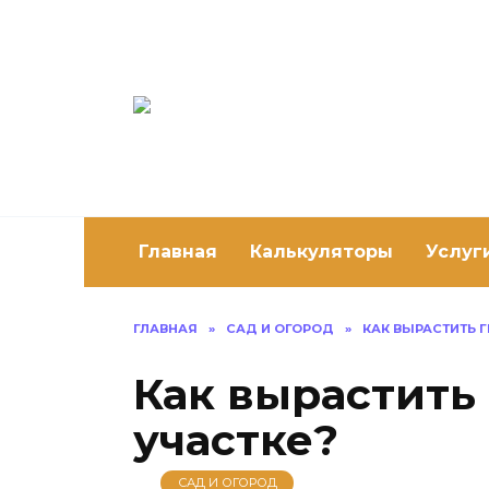
Перейти
к
содержанию
Постро
Как построить 
Главная
Калькуляторы
Услуг
ГЛАВНАЯ
»
САД И ОГОРОД
»
КАК ВЫРАСТИТЬ 
Как вырастить
участке?
САД И ОГОРОД