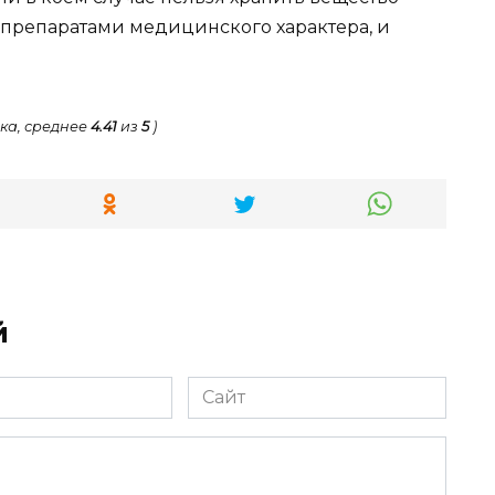
 препаратами медицинского характера, и
ка, среднее
4.41
из
5
)
й
Сайт