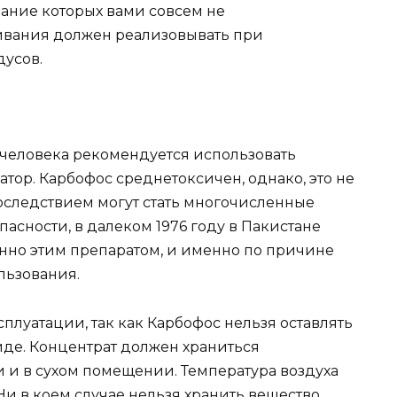
ание которых вами совсем не
ивания должен реализовывать при
дусов.
человека рекомендуется использовать
тор. Карбофос среднетоксичен, однако, это не
последствием могут стать многочисленные
асности, в далеком 1976 году в Пакистане
нно этим препаратом, и именно по причине
льзования.
сплуатации, так как Карбофос нельзя оставлять
иде. Концентрат должен храниться
 и в сухом помещении. Температура воздуха
Ни в коем случае нельзя хранить вещество