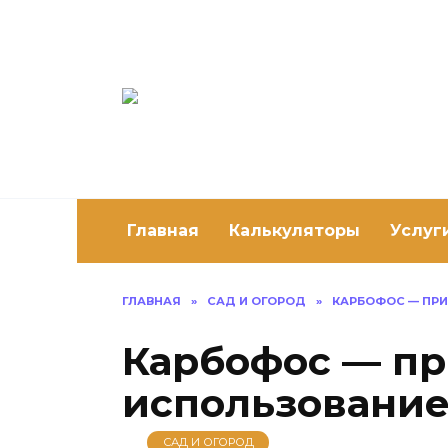
Перейти
к
содержанию
Постро
Как построить 
Главная
Калькуляторы
Услуг
ГЛАВНАЯ
»
САД И ОГОРОД
»
КАРБОФОС — ПРИ
Карбофос — п
использование
САД И ОГОРОД