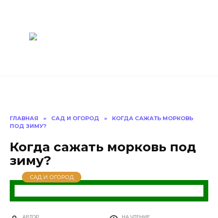
Перейти
Построить
к
содержанию
баню Ру
Как построить
баню своими
руками
ГЛАВНАЯ
»
САД И ОГОРОД
»
КОГДА САЖАТЬ МОРКОВЬ
ПОД ЗИМУ?
Когда сажать морковь под
зиму?
САД И ОГОРОД
АВТОР
НА ЧТЕНИЕ