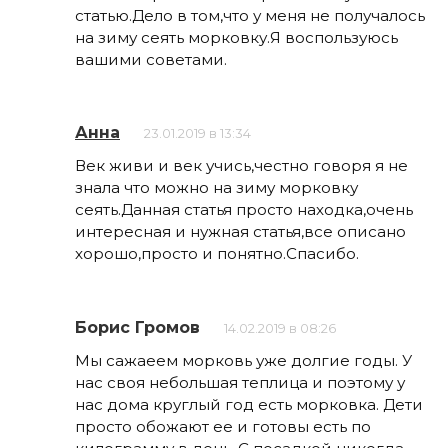
статью.Дело в том,что у меня не получалось
на зиму сеять морковку.Я воспользуюсь
вашими советами.
Анна
23.01.2019 в 13:34
Век живи и век учись,честно говоря я не
знала что можно на зиму морковку
сеять.Данная статья просто находка,очень
интересная и нужная статья,все описано
хорошо,просто и понятно.Спасибо.
Борис Громов
14.02.2019 в 08:26
Мы сажаеем морковь уже долгие годы. У
нас своя небольшая теплица и поэтому у
нас дома круглый год есть морковка. Дети
просто обожают ее и готовы есть по