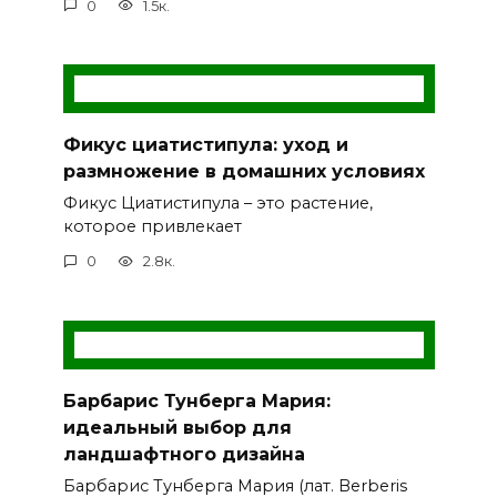
0
1.5к.
Фикус циатистипула: уход и
размножение в домашних условиях
Фикус Циатистипула – это растение,
которое привлекает
0
2.8к.
Барбарис Тунберга Мария:
идеальный выбор для
ландшафтного дизайна
Барбарис Тунберга Мария (лат. Berberis