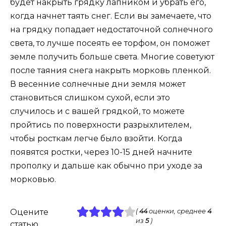
будет накрыть грядку лапником и убрать его,
когда начнет таять снег. Если вы замечаете, что
на грядку попадает недостаточной солнечного
света, то лучше посеять ее торфом, он поможет
земле получить больше света. Многие советуют
после таяния снега накрыть морковь пленкой.
В весенние солнечные дни земля может
становиться слишком сухой, если это
случилось и с вашей грядкой, то можете
пройтись по поверхности разрыхлителем,
чтобы росткам легче было взойти. Когда
появятся ростки, через 10-15 дней начните
прополку и дальше как обычно при уходе за
морковью.
Оцените
(
44
оценки, среднее
4
из
5
)
статью