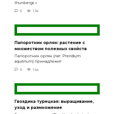
thunbergii «
0
1.3к.
Папоротник орляк: растение с
множеством полезных свойств
Папоротник орляк (лат. Pteridium
aquilinum) принадлежит
0
1.4к.
Гвоздика турецкая: выращивание,
уход и размножение