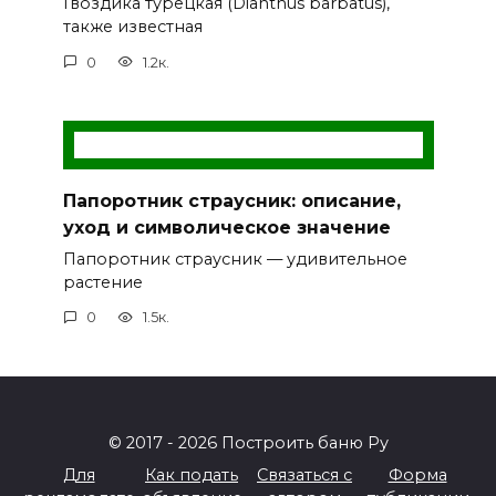
Гвоздика турецкая (Dianthus barbatus),
также известная
0
1.2к.
Папоротник страусник: описание,
уход и символическое значение
Папоротник страусник — удивительное
растение
0
1.5к.
© 2017 - 2026 Построить баню Ру
Для
Как подать
Связаться с
Форма