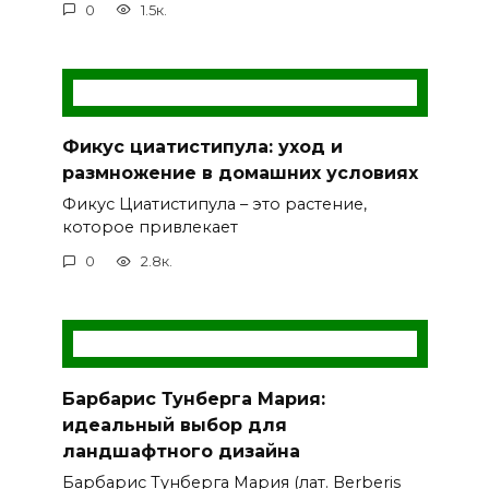
0
1.5к.
Фикус циатистипула: уход и
размножение в домашних условиях
Фикус Циатистипула – это растение,
которое привлекает
0
2.8к.
Барбарис Тунберга Мария:
идеальный выбор для
ландшафтного дизайна
Барбарис Тунберга Мария (лат. Berberis