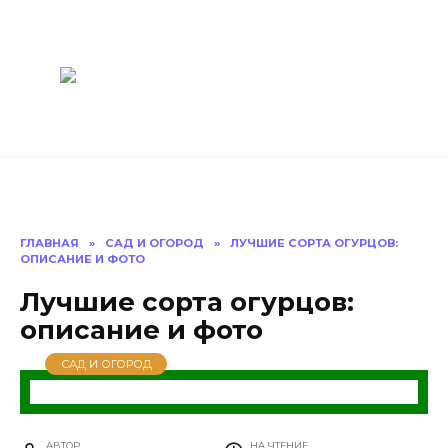
Перейти
Построить
к
содержанию
баню Ру
Как построить
баню своими
руками
ГЛАВНАЯ
»
САД И ОГОРОД
»
ЛУЧШИЕ СОРТА ОГУРЦОВ:
ОПИСАНИЕ И ФОТО
Лучшие сорта огурцов:
описание и фото
САД И ОГОРОД
АВТОР
НА ЧТЕНИЕ