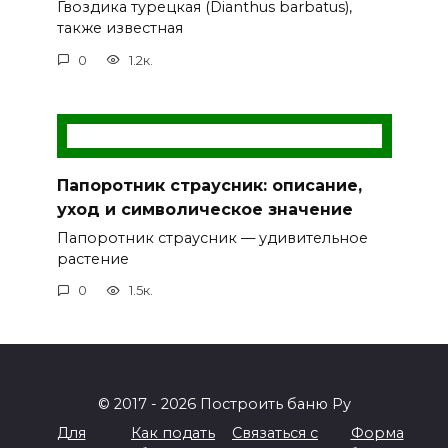
Гвоздика турецкая (Dianthus barbatus),
также известная
0
1.2к.
Папоротник страусник: описание,
уход и символическое значение
Папоротник страусник — удивительное
растение
0
1.5к.
© 2017 - 2026 Построить баню Ру
Для
Как подать
Связаться с
Форма