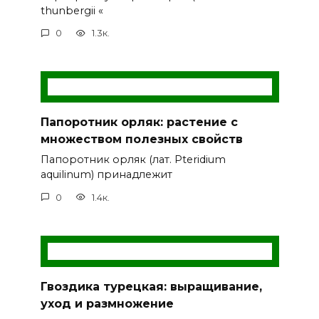
thunbergii «
0
1.3к.
Папоротник орляк: растение с
множеством полезных свойств
Папоротник орляк (лат. Pteridium
aquilinum) принадлежит
0
1.4к.
Гвоздика турецкая: выращивание,
уход и размножение