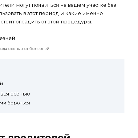
ители могут появиться на вашем участке без
льзовать в этот период и какие именно
 стоит оградить от этой процедуры.
ада осенью от болезней
ей
евья осенью
ими бороться
т вредителей