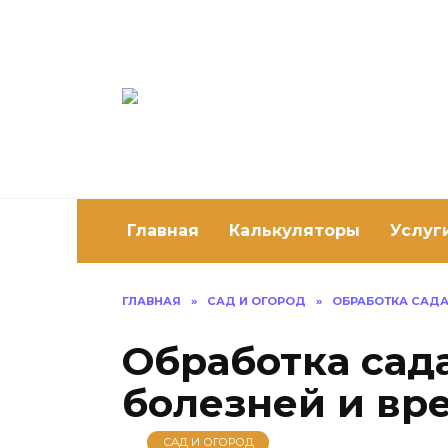
Перейти
к
содержанию
Постро
Как построить 
Главная
Калькуляторы
Услуг
ГЛАВНАЯ
»
САД И ОГОРОД
»
ОБРАБОТКА САДА
Обработка сад
болезней и вр
САД И ОГОРОД