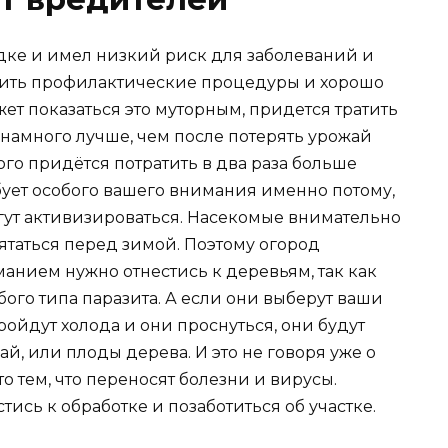
дке и имел низкий риск для заболеваний и
дить профилактические процедуры и хорошо
ет показаться это муторным, придется тратить
 намного лучше, чем после потерять урожай
ого придётся потратить в два раза больше
бует особого вашего внимания именно потому,
огут активизироваться. Насекомые внимательно
рятаться перед зимой. Поэтому огород
манием нужно отнестись к деревьям, так как
ого типа паразита. А если они выберут ваши
пройдут холода и они проснуться, они будут
й, или плоды дерева. И это не говоря уже о
то тем, что переносят болезни и вирусы.
ись к обработке и позаботиться об участке.