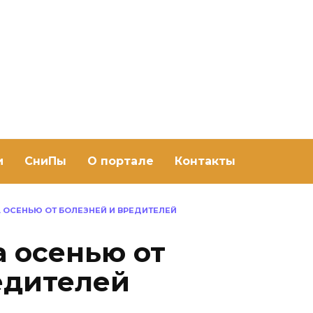
ить баню Ру
баню своими руками
и
СниПы
О портале
Контакты
 ОСЕНЬЮ ОТ БОЛЕЗНЕЙ И ВРЕДИТЕЛЕЙ
а осенью от
едителей