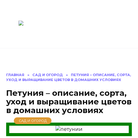
Перейти
Построить
к
содержанию
баню Ру
Как построить
баню своими
руками
ГЛАВНАЯ
»
САД И ОГОРОД
»
ПЕТУНИЯ – ОПИСАНИЕ, СОРТА,
УХОД И ВЫРАЩИВАНИЕ ЦВЕТОВ В ДОМАШНИХ УСЛОВИЯХ
Петуния – описание, сорта,
уход и выращивание цветов
в домашних условиях
САД И ОГОРОД