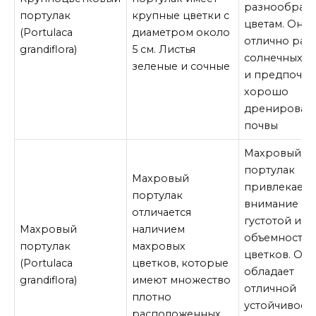
разнообраз
портулак
крупные цветки с
цветам. Он
(Portulaca
диаметром около
отлично раст
grandiflora)
5 см. Листья
солнечных м
зеленые и сочные
и предпочит
хорошо
дренирован
почвы
Махровый
портулак
Махровый
привлекает
портулак
внимание св
отличается
густотой и
Махровый
наличием
объемность
портулак
махровых
цветков. Он 
(Portulaca
цветков, которые
обладает
grandiflora)
имеют множество
отличной
плотно
устойчивост
расположенных