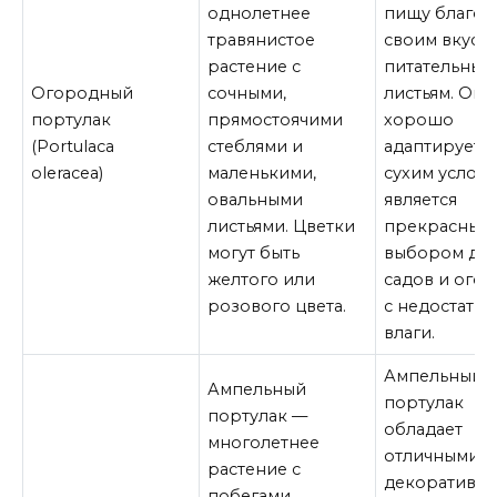
однолетнее
пищу благод
травянистое
своим вкусн
растение с
питательным
Огородный
сочными,
листьям. Он 
портулак
прямостоячими
хорошо
(Portulaca
стеблями и
адаптируется
oleracea)
маленькими,
сухим услов
овальными
является
листьями. Цветки
прекрасным
могут быть
выбором дл
желтого или
садов и ого
розового цвета.
с недостатк
влаги.
Ампельный
Ампельный
портулак
портулак —
обладает
многолетнее
отличными
растение с
декоративн
побегами,