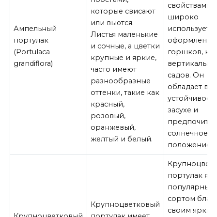
свойствами 
которые свисают
широко
или вьются.
Ампельный
используется
Листья маленькие
портулак
оформления
и сочные, а цветки
(Portulaca
горшков, кл
крупные и яркие,
grandiflora)
вертикальны
часто имеют
садов. Он
разнообразные
обладает вы
оттенки, такие как
устойчивост
красный,
засухе и
розовый,
предпочитае
оранжевый,
солнечное
желтый и белый.
положение.
Крупноцвет
портулак явл
популярным
сортом благ
Крупноцветковый
своим ярким
Крупноцветковый
портулак имеет