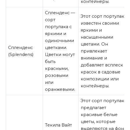
контейнеры.
Спленденс —
Этот сорт портулака
сорт
известен своими
портулака с
яркими и
яркими и
насыщенными
одиночными
цветами. Он
Спленденс
цветками.
привлекает
(Splendens)
Цветки могут
внимание и
быть
добавляет всплеск
красными,
красок в садовые
розовыми
композиции или
или
контейнеры.
оранжевыми.
Этот сорт портулака
предлагает
красивые белые
цветы, которые
Текила Вайт
выделяются на фоне