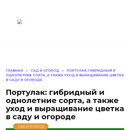
Перейти
Построить
к
содержанию
баню Ру
Как построить
баню своими
руками
ГЛАВНАЯ
»
САД И ОГОРОД
»
ПОРТУЛАК: ГИБРИДНЫЙ И
ОДНОЛЕТНИЕ СОРТА, А ТАКЖЕ УХОД И ВЫРАЩИВАНИЕ ЦВЕТКА
В САДУ И ОГОРОДЕ
Портулак: гибридный и
однолетние сорта, а также
уход и выращивание цветка
в саду и огороде
САД И ОГОРОД