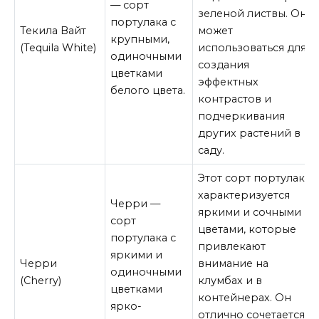
— сорт
зеленой листвы. Он
портулака с
Текила Вайт
может
крупными,
(Tequila White)
использоваться для
одиночными
создания
цветками
эффектных
белого цвета.
контрастов и
подчеркивания
других растений в
саду.
Этот сорт портулака
характеризуется
Черри —
яркими и сочными
сорт
цветами, которые
портулака с
привлекают
яркими и
Черри
внимание на
одиночными
(Cherry)
клумбах и в
цветками
контейнерах. Он
ярко-
отлично сочетается