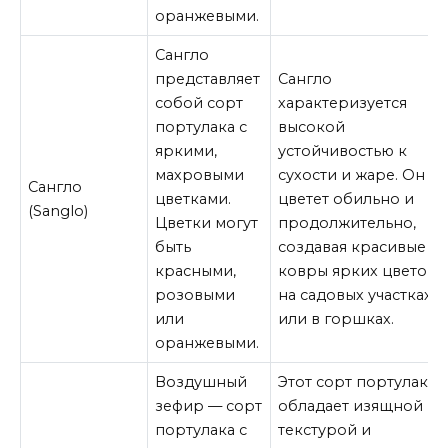
оранжевыми.
Сангло
представляет
Сангло
собой сорт
характеризуется
портулака с
высокой
яркими,
устойчивостью к
махровыми
сухости и жаре. Он
Сангло
цветками.
цветет обильно и
(Sanglo)
Цветки могут
продолжительно,
быть
создавая красивые
красными,
ковры ярких цветов
розовыми
на садовых участках
или
или в горшках.
оранжевыми.
Воздушный
Этот сорт портулака
зефир — сорт
обладает изящной
портулака с
текстурой и