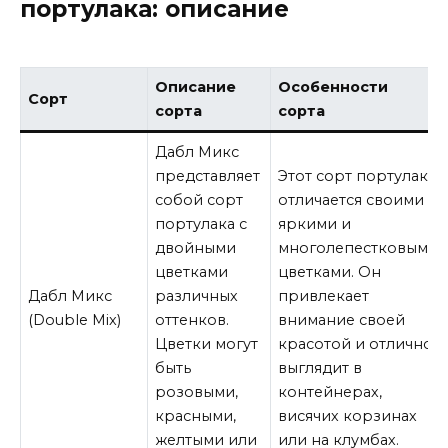
портулака: описание
Описание
Особенности
Сорт
сорта
сорта
Дабл Микс
представляет
Этот сорт портулака
собой сорт
отличается своими
портулака с
яркими и
двойными
многолепестковыми
цветками
цветками. Он
Дабл Микс
различных
привлекает
(Double Mix)
оттенков.
внимание своей
Цветки могут
красотой и отлично
быть
выглядит в
розовыми,
контейнерах,
красными,
висячих корзинах
желтыми или
или на клумбах.