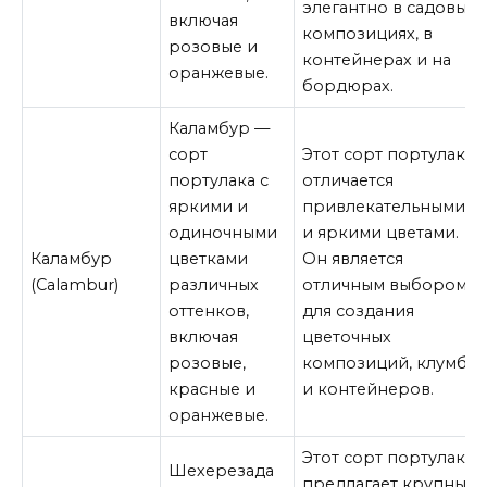
элегантно в садовых
включая
композициях, в
розовые и
контейнерах и на
оранжевые.
бордюрах.
Каламбур —
сорт
Этот сорт портулака
портулака с
отличается
яркими и
привлекательными
одиночными
и яркими цветами.
Каламбур
цветками
Он является
(Calambur)
различных
отличным выбором
оттенков,
для создания
включая
цветочных
розовые,
композиций, клумб
красные и
и контейнеров.
оранжевые.
Этот сорт портулака
Шехерезада
предлагает крупные