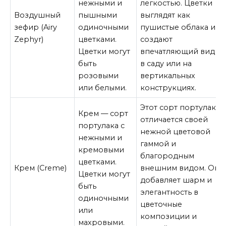
нежными и
легкостью. Цветки
Воздушный
пышными
выглядят как
зефир (Airy
одиночными
пушистые облака и
Zephyr)
цветками.
создают
Цветки могут
впечатляющий вид
быть
в саду или на
розовыми
вертикальных
или белыми.
конструкциях.
Этот сорт портулака
Крем — сорт
отличается своей
портулака с
нежной цветовой
нежными и
гаммой и
кремовыми
благородным
цветками.
Крем (Creme)
внешним видом. Он
Цветки могут
добавляет шарм и
быть
элегантность в
одиночными
цветочные
или
композиции и
махровыми.