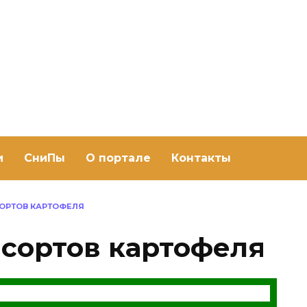
ить баню Ру
баню своими руками
и
СниПы
О портале
Контакты
СОРТОВ КАРТОФЕЛЯ
 сортов картофеля