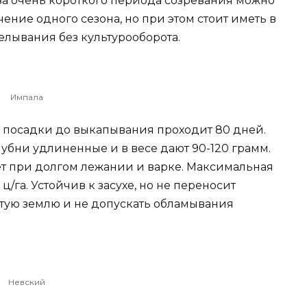
-за очень короткого периода созревания можно
ение одного сезона, но при этом стоит иметь в
делывания без культурооборота.
Импала
а посадки до выкапывания проходит 80 дней.
убни удлиненные и в весе дают 90-120 грамм.
ет при долгом лежании и варке. Максимальная
ц/га. Устойчив к засухе, но не переносит
етую землю и не допускать обламывания
Невский