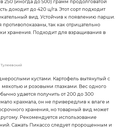
в 250 (иногда до 500) грамм продолговатой
ь доходит до 420 ц/га. Этот сорт подходит
екательный вид. Устойчив к появлению парши.
противопоказаны, так как отрицательно
оки хранения. Подходит для взращивания в
Тулеевский
днерослыми кустами. Картофель вытянутый с
 мякотью и розовыми глазками. Вес одного
 Обычно удается получить от 200 до 300
 мало крахмала, он не привередлив к влаге и
осрочного хранения, но товарный вид может
 другому. Рекомендуется использование
ний. Сажать Пикассо следует пророщенным и