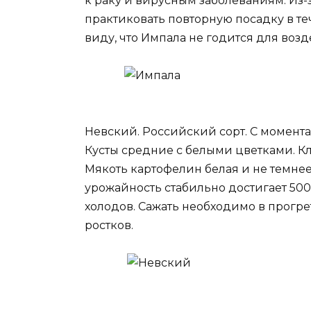
к раку и вирусным заболеваниям. Из
практиковать повторную посадку в теч
виду, что Импала не годится для воз
Невский. Российский сорт. С момент
Кусты средние с белыми цветками. Кл
Мякоть картофелин белая и не темне
урожайность стабильно достигает 500 
холодов. Сажать необходимо в прогр
ростков.