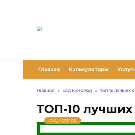
Перейти
к
содержанию
Постро
Как построить 
Главная
Калькуляторы
Услуг
ГЛАВНАЯ
»
САД И ОГОРОД
»
ТОП-10 ЛУЧШИХ 
ТОП-10 лучших
САД И ОГОРОД