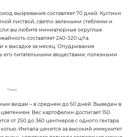
риод вызревания составляет 70 дней. Кустики
пной листвой, светло-зелеными стеблями и
Если вы любите миниатюрные округлые
ожайность составляет 240-320 ц/га.
ни к высадке за месяц. Опудривание
ь его питательными веществами, полезными
Тимо
мым видам – в среднем до 50 дней. Выведен в
цветением. Вес картофелин достигает 150
ся от 250 до 360 центнеров с одного гектара.
котью. Импала ценится за высокий иммунитет