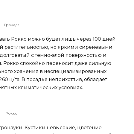
Гранада
вать Рокко можно будет лишь через 100 дней
ой растительностью, но яркими сиреневыми
долговатый с темно-алой поверхностью и
м. Рокко спокойно переносит даже сильную
ельного хранения в неспециализированных
260 ц/га. В посадке неприхотлив, обладает
ятных климатических условиях.
Рокко
ронауки. Кустики невысокие, цветение –