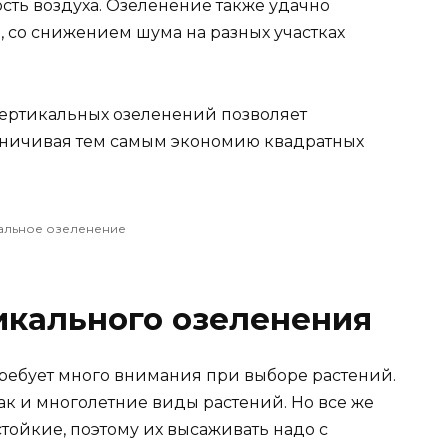
сть воздуха. Озеленение также удачно
, со снижением шума на разных участках
вертикальных озеленений позволяет
аничивая тем самым экономию квадратных
альное озеленение
икального озеленения
ребует много внимания при выборе растений.
так и многолетние виды растений. Но все же
тойкие, поэтому их высаживать надо с