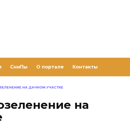
ить баню Ру
баню своими руками
и
СниПы
О портале
Контакты
ЗЕЛЕНЕНИЕ НА ДАЧНОМ УЧАСТКЕ
озеленение на
е