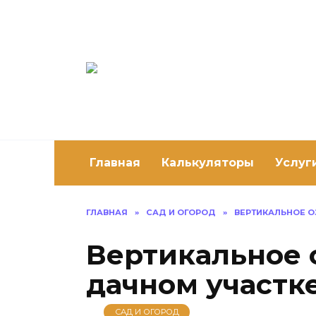
Перейти
к
содержанию
Постро
Как построить 
Главная
Калькуляторы
Услуг
ГЛАВНАЯ
»
САД И ОГОРОД
»
ВЕРТИКАЛЬНОЕ О
Вертикальное 
дачном участк
САД И ОГОРОД