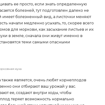
щивать ее просто, если знать определенную
касается болезней, тут подготовлен далеко не
й имеет болезненный вид, а листочки меняют
есть начали медленно усыхать, то, скорее всего
омов для моркови, как засыхание листьев и их
ухи в земле, сначала они живут именно в
е становятся теми самыми опасными
орковная муха
 также является, очень любят корнеплодов
венно они отбирают ваш урожай у вас.
ают ее, создают внутри ходы, чтобы
 плод теряет возможность нормально