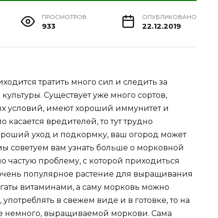
ПРОСМОТРОВ
ОПУБЛИКОВАНО
933
22.12.2019
иходится тратить много сил и следить за
ультуры. Существует уже много сортов,
ых условий, имеют хороший иммунитет и
о касается вредителей, то тут трудно
хороший уход и подкормку, ваш огород может
 мы советуем вам узнать больше о морковной
но частую проблему, с которой приходиться
 очень популярное растение для выращивания
богаты витаминами, а саму морковь можно
употреблять в свежем виде и в готовке, то на
е немного, выращиваемой моркови. Сама