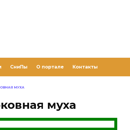
ить баню Ру
баню своими руками
и
СниПы
О портале
Контакты
КОВНАЯ МУХА
ковная муха