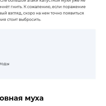
осле большой атаки капустной мухи уже не
ачнёт гнить. К сожалению, если поражение
ый взгляд, скоро на нем точно появиться
ния стоит выбросить.
етоды
овная муха