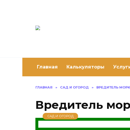
Перейти
к
содержанию
Постро
Как построить 
Главная
Калькуляторы
Услуг
ГЛАВНАЯ
»
САД И ОГОРОД
»
ВРЕДИТЕЛЬ МОР
Вредитель мор
САД И ОГОРОД