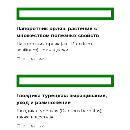
Папоротник орляк: растение с
множеством полезных свойств
Папоротник орляк (лат. Pteridium
aquilinum) принадлежит
0
1.4к.
Гвоздика турецкая: выращивание,
уход и размножение
Гвоздика турецкая (Dianthus barbatus),
также известная
0
1.2к.