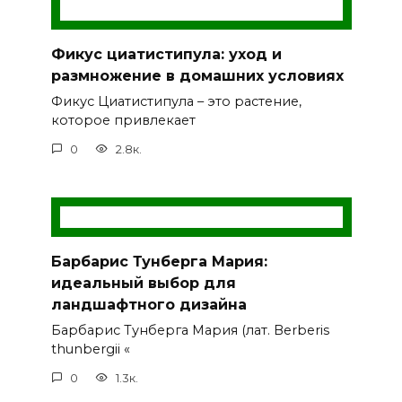
Фикус циатистипула: уход и
размножение в домашних условиях
Фикус Циатистипула – это растение,
которое привлекает
0
2.8к.
Барбарис Тунберга Мария:
идеальный выбор для
ландшафтного дизайна
Барбарис Тунберга Мария (лат. Berberis
thunbergii «
0
1.3к.