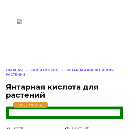
Перейти
Построить
к
содержанию
баню Ру
Как построить
баню своими
руками
ГЛАВНАЯ
»
САД И ОГОРОД
»
ЯНТАРНАЯ КИСЛОТА ДЛЯ
РАСТЕНИЙ
Янтарная кислота для
растений
САД И ОГОРОД
АВТОР
НА ЧТЕНИЕ