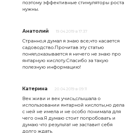
поэтому эффективные стимуляторы роста
нужны.
Анатолий
19.04.2019 в 17:37
Странно,я думал я знаю все,что касается
садоводство.Прочитав эту статью
понял,оказывается я ничего не знаю про
янтарную кислоту.Спасибо за такую
полезную информацию!
Катерина
20.04.2019 в 09:11
Век живи и век учись,слышала о
использовании янтарной кислоты,но дела
с ней не имела и не особо понимала для
чего она.Я думаю стоит попробовать и
думаю что результат не заставит себя
долго ждать.