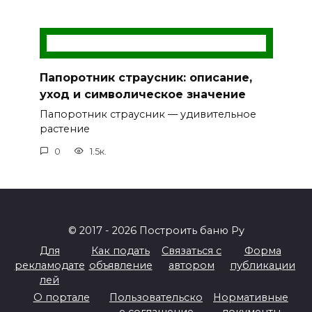
Папоротник страусник: описание,
уход и символическое значение
Папоротник страусник — удивительное
растение
0
1.5к.
© 2017 - 2026 Построить баню Ру
Для
Как подать
Связаться с
Форма
рекламодате
объявление
автором
публикации
лей
О портале
Пользовательско
Нормативные
е соглашение
документы