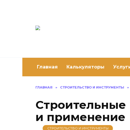
Перейти
к
содержанию
Постро
Как построить 
Главная
Калькуляторы
Услуг
ГЛАВНАЯ
»
СТРОИТЕЛЬСТВО И ИНСТРУМЕНТЫ
»
Строительные
и применение
СТРОИТЕЛЬСТВО И ИНСТРУМЕНТЫ