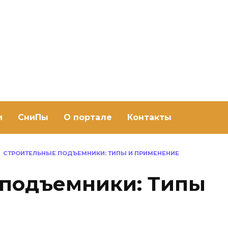
ить баню Ру
баню своими руками
и
СниПы
О портале
Контакты
СТРОИТЕЛЬНЫЕ ПОДЪЕМНИКИ: ТИПЫ И ПРИМЕНЕНИЕ
 подъемники: Типы