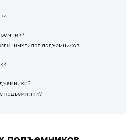
ики
дъемник?
азличных типов подъемников
ики
одъемники?
ые подъемники?
х подъемников