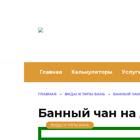
Перейти
к
содержанию
Постро
Как построить 
Главная
Калькуляторы
Услуг
ГЛАВНАЯ
»
ВИДЫ И ТИПЫ БАНЬ
»
БАННЫЙ ЧАН
Банный чан на
ВИДЫ И ТИПЫ БАНЬ