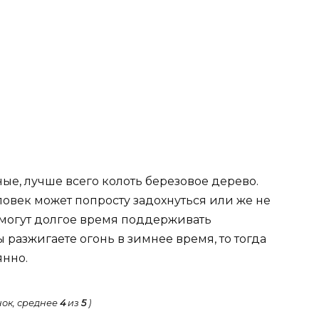
е, лучше всего колоть березовое дерево.
ловек может попросту задохнуться или же не
смогут долгое время поддерживать
 разжигаете огонь в зимнее время, то тогда
янно.
ок, среднее
4
из
5
)