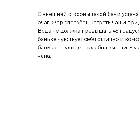
С внешней стороны такой бани устан
очаг. Жар способен нагреть чан и п
Вода не должна превышать 45 градусо
баньке чувствует себя отлично и ком
банька на улице способна вместить у с
чана.