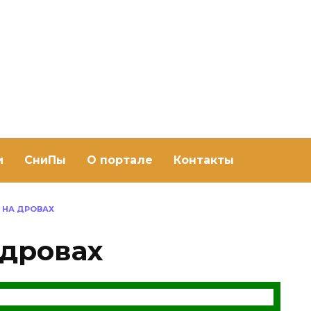
ить баню Ру
баню своими руками
и
СниПы
О портале
Контакты
 НА ДРОВАХ
 дровах