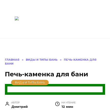
Перейти
Построить
к
содержанию
баню Ру
Как построить
баню своими
руками
ГЛАВНАЯ
»
ВИДЫ И ТИПЫ БАНЬ
»
ПЕЧЬ-КАМЕНКА ДЛЯ
БАНИ
Печь-каменка для бани
ВИДЫ И ТИПЫ БАНЬ
АВТОР
НА ЧТЕНИЕ
Дмитрий
12 мин