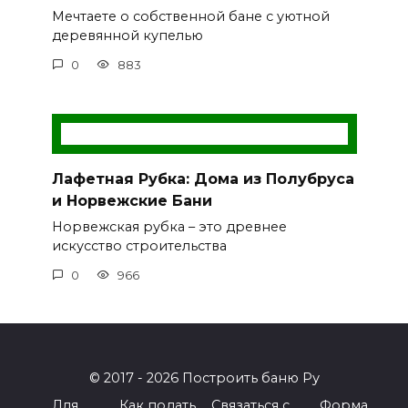
Мечтаете о собственной бане с уютной
деревянной купелью
0
883
Лафетная Рубка: Дома из Полубруса
и Норвежские Бани
Норвежская рубка – это древнее
искусство строительства
0
966
© 2017 - 2026 Построить баню Ру
Для
Как подать
Связаться с
Форма