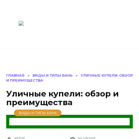
Перейти
Построить
к
содержанию
баню Ру
Как построить
баню своими
руками
ГЛАВНАЯ
»
ВИДЫ И ТИПЫ БАНЬ
»
УЛИЧНЫЕ КУПЕЛИ: ОБЗОР
И ПРЕИМУЩЕСТВА
Уличные купели: обзор и
преимущества
ВИДЫ И ТИПЫ БАНЬ
АВТОР
НА ЧТЕНИЕ