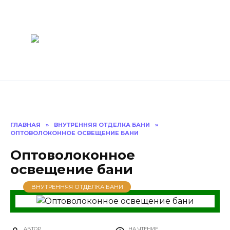
Перейти
Построить
к
содержанию
баню Ру
Как построить
баню своими
руками
ГЛАВНАЯ
»
ВНУТРЕННЯЯ ОТДЕЛКА БАНИ
»
ОПТОВОЛОКОННОЕ ОСВЕЩЕНИЕ БАНИ
Оптоволоконное
освещение бани
ВНУТРЕННЯЯ ОТДЕЛКА БАНИ
АВТОР
НА ЧТЕНИЕ