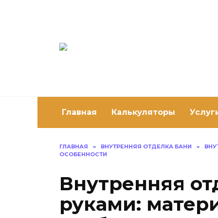
Перейти
к
содержанию
Постро
Как построить 
Главная
Калькуляторы
Услуг
ГЛАВНАЯ
»
ВНУТРЕННЯЯ ОТДЕЛКА БАНИ
»
ВНУ
ОСОБЕННОСТИ
Внутренняя от
руками: матер