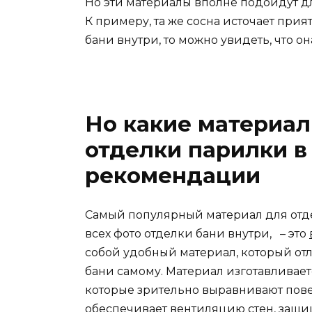
Но эти материалы вполне подойдут д
К примеру, та же сосна источает прия
бани внутри, то можно увидеть, что 
Но какие материа
отделки парилки в
рекомендации
Самый популярный материал для отде
всех фото отделки бани внутри, – это
собой удобный материал, который отл
бани самому. Материал изготавливае
которые зрительно выравнивают повер
обеспечивает вентиляцию стен, защищ