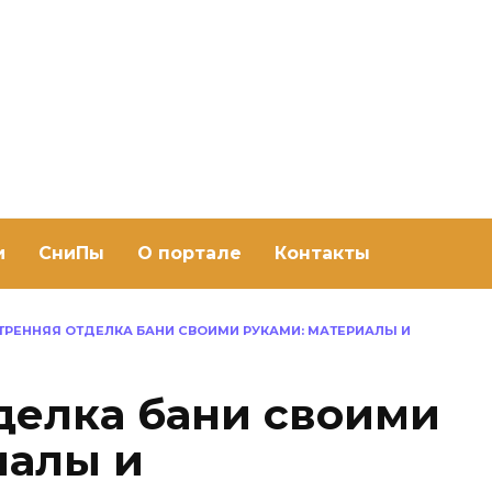
ить баню Ру
баню своими руками
и
СниПы
О портале
Контакты
ТРЕННЯЯ ОТДЕЛКА БАНИ СВОИМИ РУКАМИ: МАТЕРИАЛЫ И
делка бани своими
иалы и