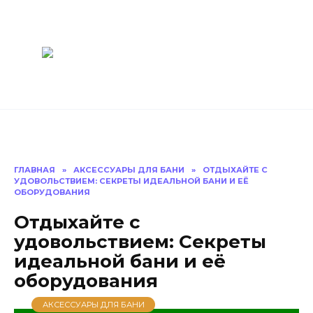
Перейти
Построить
к
содержанию
баню Ру
Как построить
баню своими
руками
ГЛАВНАЯ
»
АКСЕССУАРЫ ДЛЯ БАНИ
»
ОТДЫХАЙТЕ С
УДОВОЛЬСТВИЕМ: СЕКРЕТЫ ИДЕАЛЬНОЙ БАНИ И ЕЁ
ОБОРУДОВАНИЯ
Отдыхайте с
удовольствием: Секреты
идеальной бани и её
оборудования
АКСЕССУАРЫ ДЛЯ БАНИ