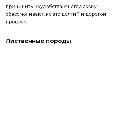
причинить неудобства. Иногда сосну
обессмоливают, но это долгий и дорогой
процесс.
Лиственные породы
Рассмотрите наши другие
материалы про бани, в которых мы
рассказывает как правильно
обработать баню, какие нужно
подбирать материалы и как
установить купель для бани!