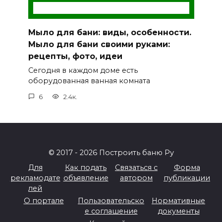
Мыло для бани: виды, особенности.
Мыло для бани своими руками:
рецепты, фото, идеи
Сегодня в каждом доме есть
оборудованная ванная комната
6
2.4к.
© 2017 - 2026 Построить баню Ру
Для
Как подать
Связаться с
Форма
рекламодате
объявление
автором
публикации
лей
О портале
Пользовательско
Нормативные
е соглашение
документы