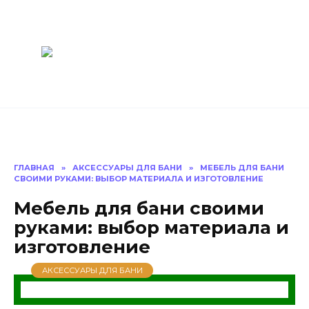
Перейти
Построить
к
содержанию
баню Ру
Как построить
баню своими
руками
ГЛАВНАЯ
»
АКСЕССУАРЫ ДЛЯ БАНИ
»
МЕБЕЛЬ ДЛЯ БАНИ
СВОИМИ РУКАМИ: ВЫБОР МАТЕРИАЛА И ИЗГОТОВЛЕНИЕ
Мебель для бани своими
руками: выбор материала и
изготовление
АКСЕССУАРЫ ДЛЯ БАНИ