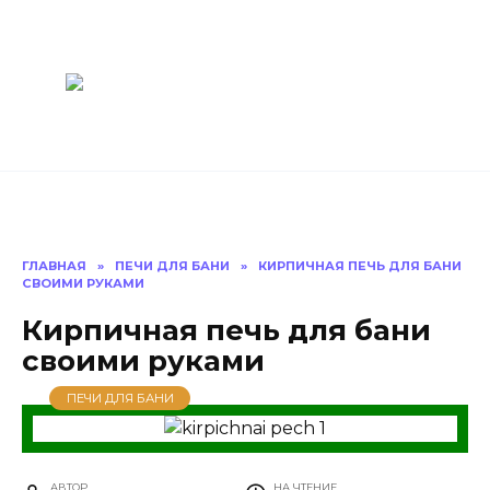
Перейти
Построить
к
содержанию
баню Ру
Как построить
баню своими
руками
ГЛАВНАЯ
»
ПЕЧИ ДЛЯ БАНИ
»
КИРПИЧНАЯ ПЕЧЬ ДЛЯ БАНИ
СВОИМИ РУКАМИ
Кирпичная печь для бани
своими руками
ПЕЧИ ДЛЯ БАНИ
АВТОР
НА ЧТЕНИЕ