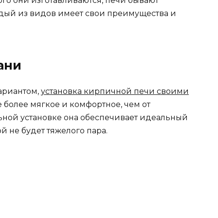
ого они изготавливаются, печи бывают
ый из видов имеет свои преимущества и
ани
ариантом,
установка кирпичной печи своими
е более мягкое и комфортное, чем от
ьной установке она обеспечивает идеальный
й не будет тяжелого пара.