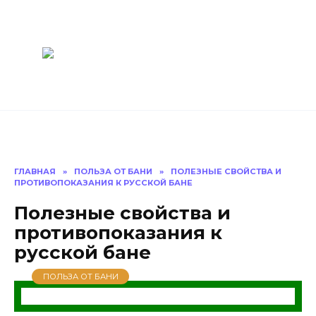
Перейти
Построить
к
содержанию
баню Ру
Как построить
баню своими
руками
ГЛАВНАЯ
»
ПОЛЬЗА ОТ БАНИ
»
ПОЛЕЗНЫЕ СВОЙСТВА И
ПРОТИВОПОКАЗАНИЯ К РУССКОЙ БАНЕ
Полезные свойства и
противопоказания к
русской бане
ПОЛЬЗА ОТ БАНИ