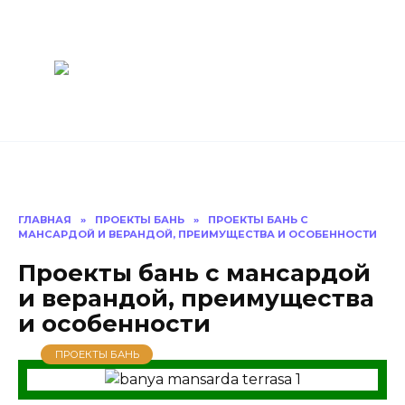
Перейти
Построить
к
содержанию
баню Ру
Как построить
баню своими
руками
ГЛАВНАЯ
»
ПРОЕКТЫ БАНЬ
»
ПРОЕКТЫ БАНЬ С
МАНСАРДОЙ И ВЕРАНДОЙ, ПРЕИМУЩЕСТВА И ОСОБЕННОСТИ
Проекты бань с мансардой
и верандой, преимущества
и особенности
ПРОЕКТЫ БАНЬ