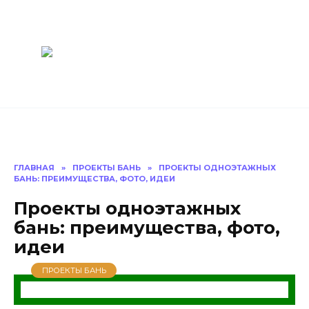
Перейти
Построить
к
содержанию
баню Ру
Как построить
баню своими
руками
ГЛАВНАЯ
»
ПРОЕКТЫ БАНЬ
»
ПРОЕКТЫ ОДНОЭТАЖНЫХ
БАНЬ: ПРЕИМУЩЕСТВА, ФОТО, ИДЕИ
Проекты одноэтажных
бань: преимущества, фото,
идеи
ПРОЕКТЫ БАНЬ