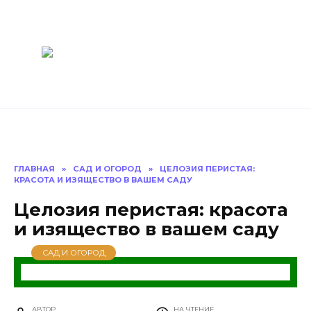
Перейти
Построить
к
содержанию
баню Ру
Как построить
баню своими
руками
ГЛАВНАЯ
»
САД И ОГОРОД
»
ЦЕЛОЗИЯ ПЕРИСТАЯ:
КРАСОТА И ИЗЯЩЕСТВО В ВАШЕМ САДУ
Целозия перистая: красота
и изящество в вашем саду
САД И ОГОРОД
АВТОР
НА ЧТЕНИЕ