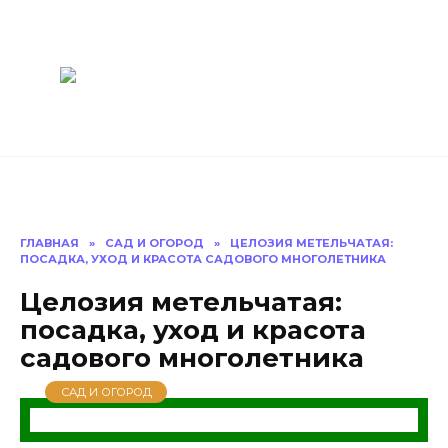
Перейти
Построить
к
содержанию
баню Ру
Как построить
баню своими
руками
ГЛАВНАЯ
»
САД И ОГОРОД
»
ЦЕЛОЗИЯ МЕТЕЛЬЧАТАЯ:
ПОСАДКА, УХОД И КРАСОТА САДОВОГО МНОГОЛЕТНИКА
Целозия метельчатая:
посадка, уход и красота
садового многолетника
САД И ОГОРОД