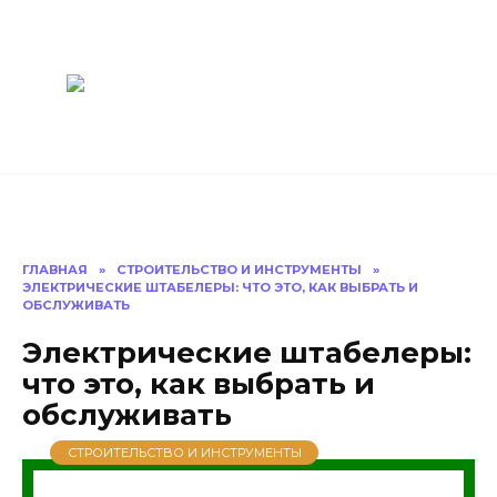
Перейти
Построить
к
содержанию
баню Ру
Как построить
баню своими
руками
ГЛАВНАЯ
»
СТРОИТЕЛЬСТВО И ИНСТРУМЕНТЫ
»
ЭЛЕКТРИЧЕСКИЕ ШТАБЕЛЕРЫ: ЧТО ЭТО, КАК ВЫБРАТЬ И
ОБСЛУЖИВАТЬ
Электрические штабелеры:
что это, как выбрать и
обслуживать
СТРОИТЕЛЬСТВО И ИНСТРУМЕНТЫ