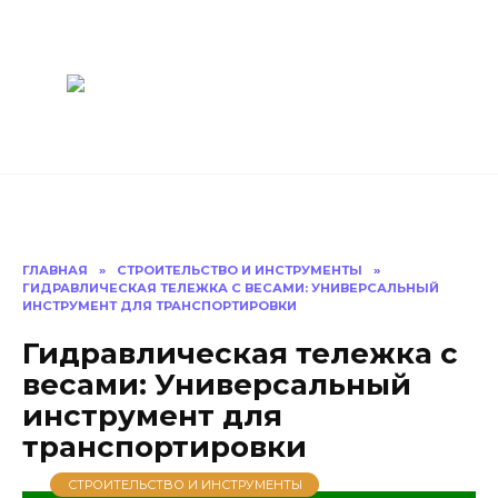
Перейти
Построить
к
содержанию
баню Ру
Как построить
баню своими
руками
ГЛАВНАЯ
»
СТРОИТЕЛЬСТВО И ИНСТРУМЕНТЫ
»
ГИДРАВЛИЧЕСКАЯ ТЕЛЕЖКА С ВЕСАМИ: УНИВЕРСАЛЬНЫЙ
ИНСТРУМЕНТ ДЛЯ ТРАНСПОРТИРОВКИ
Гидравлическая тележка с
весами: Универсальный
инструмент для
транспортировки
СТРОИТЕЛЬСТВО И ИНСТРУМЕНТЫ