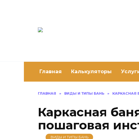
Перейти
к
содержанию
Постро
Как построить 
Главная
Калькуляторы
Услуг
ГЛАВНАЯ
»
ВИДЫ И ТИПЫ БАНЬ
»
КАРКАСНАЯ 
Каркасная бан
пошаговая инс
ВИДЫ И ТИПЫ БАНЬ