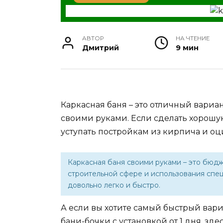
АВТОР
НА ЧТЕНИЕ
Дмитрий
9 мин
Каркасная баня – это отличный вариан
своими руками. Если сделать хорошую
уступать постройкам из кирпича и о
Каркасная баня своими руками – это бюдж
строительной сфере и использования спе
довольно легко и быстро.
А если вы хотите самый быстрый вар
бани-бочки с установкой от 1 дня
, зд