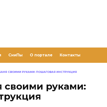
ить баню Ру
баню своими руками
и
СниПы
О портале
Контакты
БАНЯ СВОИМИ РУКАМИ: ПОШАГОВАЯ ИНСТРУКЦИЯ
я своими руками:
трукция